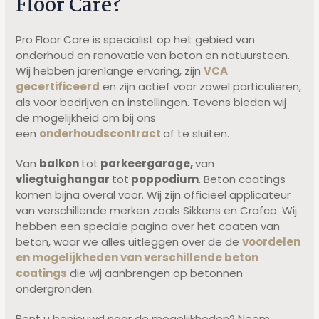
Floor Care?
Pro Floor Care is specialist op het gebied van
onderhoud en renovatie van beton en natuursteen.
Wij hebben jarenlange ervaring, zijn
VCA
gecertificeerd
en zijn actief voor zowel particulieren,
als voor bedrijven en instellingen. Tevens bieden wij
de mogelijkheid om bij ons
een
onderhoudscontract
af te sluiten.
Van
balkon
tot
parkeergarage,
van
vliegtuighangar
tot
poppodium
. Beton coatings
komen bijna overal voor. Wij zijn officieel applicateur
van verschillende merken zoals Sikkens en Crafco. Wij
hebben een speciale pagina over het coaten van
beton, waar we alles uitleggen over de de
voordelen
en mogelijkheden van verschillende beton
coatings
die wij aanbrengen op betonnen
ondergronden.
Bent u benieuwd naar de mogelijkheden? Neem